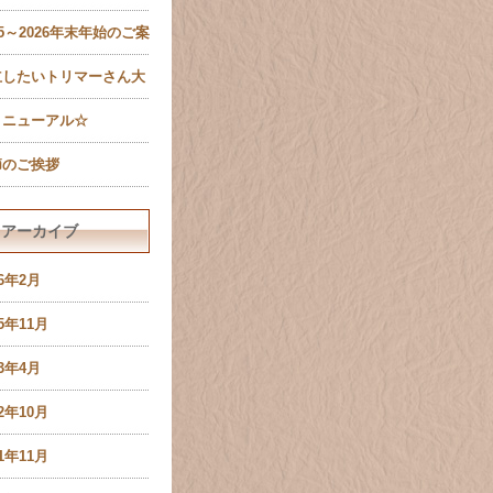
ール設定確認のお願い
25～2026年末年始のご案
有限会社ペットキャッス
立したいトリマーさん大
様）
集！
リニューアル☆
節のご挨拶
アーカイブ
26年2月
25年11月
23年4月
22年10月
21年11月