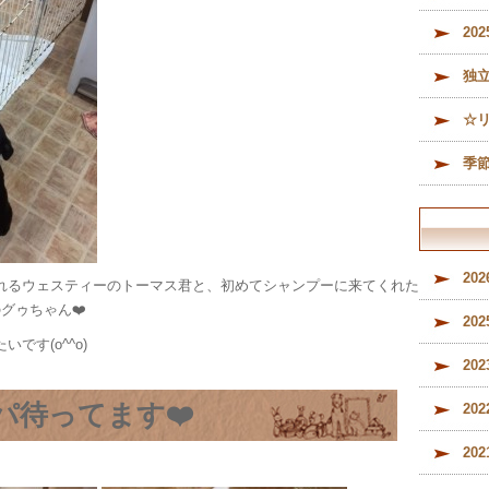
メ
20
（
内
独
ル
募
☆
季
20
れるウェスティーのトーマス君と、初めてシャンプーに来てくれた
グゥちゃん❤️
20
です(o^^o)
20
パ待ってます❤️
20
20