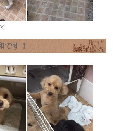
o)
和です！