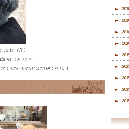
20
20
20
20
たね‥(´Д` )
20
送迎もしております！
20
れてくるのが大変な時はご相談ください！
20
20
20