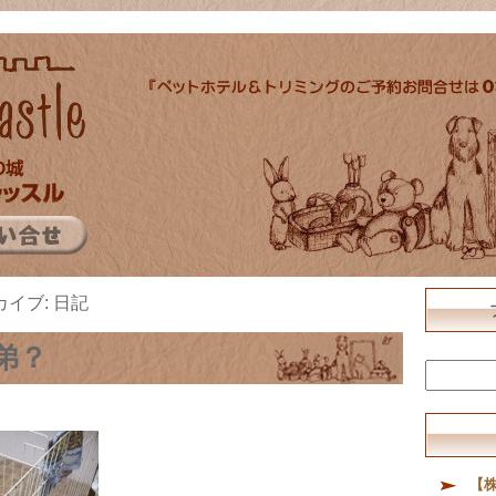
カイブ:
日記
弟？
【