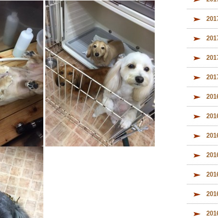
20
20
20
20
20
20
20
20
20
20
20