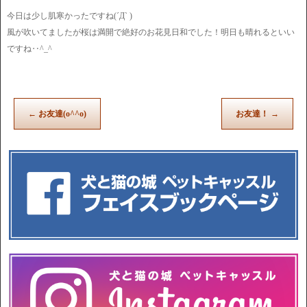
今日は少し肌寒かったですね(´Д` )
風が吹いてましたが桜は満開で絶好のお花見日和でした！明日も晴れるといい
ですね‥^_^
←
お友達(o^^o)
お友達！
→