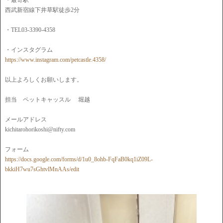
・最寄駅
西武新宿線下井草駅徒歩2分
・TEL03-3390-4358
・インスタグラム
https://www.instagram.com/petcastle.4358/
以上よろしくお願いします。
担当 ペットキャッスル 堀越
メールアドレス
kichitarohorikoshi@nifty.com
フォーム
https://docs.google.com/forms/d/1u0_8ohb-FqFaB0kq1iZ09L-
bkkiH7wu7sGhtvlMnAAs/edit