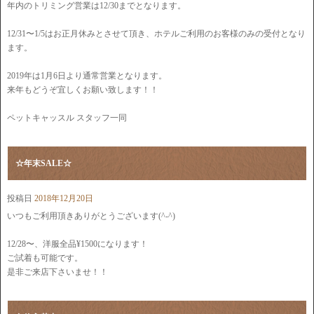
年内のトリミング営業は12/30までとなります。
12/31〜1/5はお正月休みとさせて頂き、ホテルご利用のお客様のみの受付となり
ます。
2019年は1月6日より通常営業となります。
来年もどうぞ宜しくお願い致します！！
ペットキャッスル スタッフ一同
☆年末SALE☆
投稿日
2018年12月20日
いつもご利用頂きありがとうございます(^-^)
12/28〜、洋服全品¥1500になります！
ご試着も可能です。
是非ご来店下さいませ！！