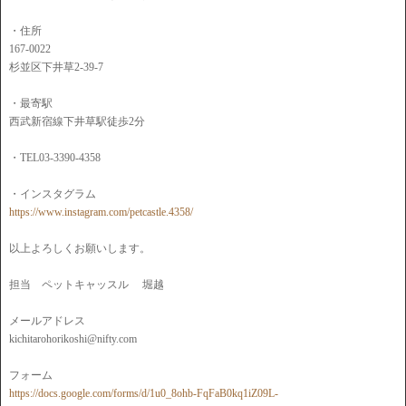
・住所
167-0022
杉並区下井草2-39-7
・最寄駅
西武新宿線下井草駅徒歩2分
・TEL03-3390-4358
・インスタグラム
https://www.instagram.com/petcastle.4358/
以上よろしくお願いします。
担当 ペットキャッスル 堀越
メールアドレス
kichitarohorikoshi@nifty.com
フォーム
https://docs.google.com/forms/d/1u0_8ohb-FqFaB0kq1iZ09L-