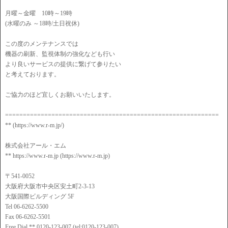
月曜～金曜 10時～19時
(水曜のみ ～18時/土日祝休)
この度のメンテナンスでは
機器の刷新、監視体制の強化なども行い
より良いサービスの提供に繋げて参りたい
と考えております。
ご協力のほど宜しくお願いいたします。
============================================================
** (https://www.r-m.jp/)
株式会社アール・エム
** https://www.r-m.jp (https://www.r-m.jp)
〒541-0052
大阪府大阪市中央区安土町2-3-13
大阪国際ビルディング 5F
Tel 06-6262-5500
Fax 06-6262-5501
Free Dial ** 0120-123-007 (tel:0120-123-007)