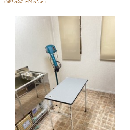
bkkiH7wu7sGhtvlMnAAs/edit