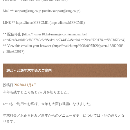
Mail ** support@rmg.co.jp (mailto:support@rmg.co.jp)
LINE ** https://lin.ee/MPPCMl1 (https://lin.ee/MPPCMl1)
** 配信停止 (https://r-m.us10.list-manage.com/unsubscribe?
u=ed2caf4aa0d19ef8927b9e6c9&id=1de744d32a&t=b&e=20ce852917&c=5593d70ed4)
** View this email in your browser (https://mailchi.mp/db36a0975f20/gaten-13882008?
e=20ce852917)
2025～2026年末年始のご案内
投稿日
2025年11月4日
今年も残すところあと2ヶ月を切りました。
いつもご利用のお客様、今年も大変お世話になりました。
年末料金／お正月休み／新年からのメニュー変更 については下記の通りとな
ります。