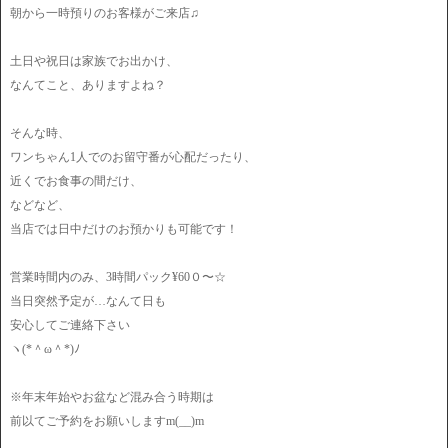
朝から一時預りのお客様がご来店♫
土日や祝日は家族でお出かけ、
なんてこと、ありますよね？
そんな時、
ワンちゃん1人でのお留守番が心配だったり、
近くでお食事の間だけ、
などなど、
当店では日中だけのお預かりも可能です！
営業時間内のみ、3時間パック¥60０〜☆
当日突然予定が…なんて日も
安心してご連絡下さい
ヽ(*＾ω＾*)ﾉ
※年末年始やお盆など混み合う時期は
前以てご予約をお願いしますm(__)m