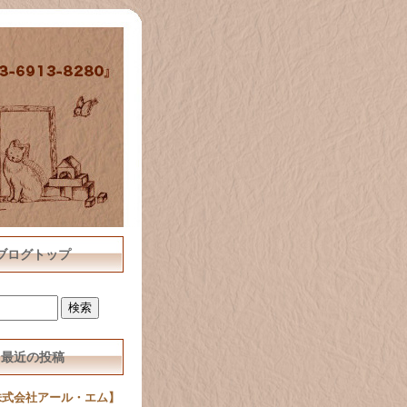
ブログトップ
最近の投稿
株式会社アール・エム】