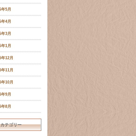
16年5月
16年4月
16年3月
16年1月
15年12月
15年11月
15年10月
15年9月
15年8月
カテゴリー