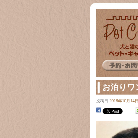
お泊りワ
投稿日
2018年10月14