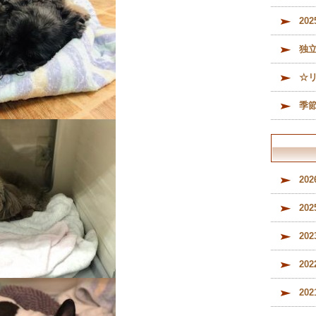
メ
20
（
内
独
ル
募
☆
季
20
20
20
20
20