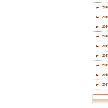
20
20
20
20
20
20
20
20
20