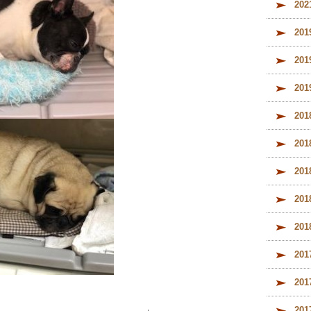
20
20
20
20
20
20
20
20
20
20
20
20