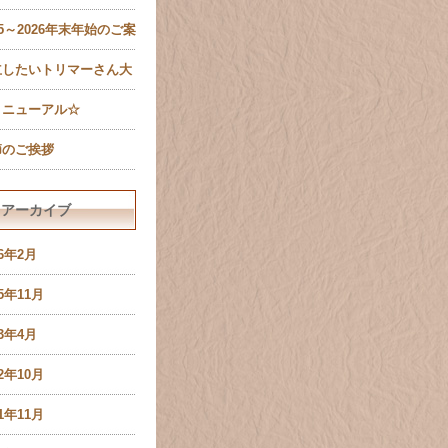
ール設定確認のお願い
25～2026年末年始のご案
有限会社ペットキャッス
立したいトリマーさん大
様）
集！
リニューアル☆
節のご挨拶
アーカイブ
26年2月
25年11月
23年4月
22年10月
21年11月