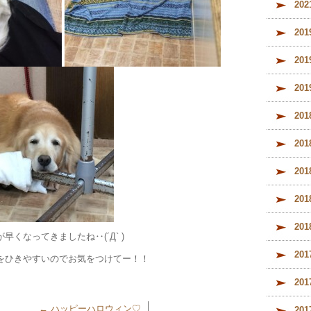
20
20
20
20
20
20
20
20
20
くなってきましたね‥(´Д` )
20
をひきやすいのでお気をつけてー！！
20
←
ハッピーハロウィン♡
20