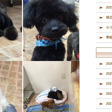
メ
20
（
内
独
ル
募
☆
季
20
20
20
20
20