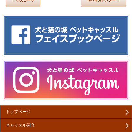
←
のんびーり
2017年カレンダー
→
トップページ
キャッスル紹介