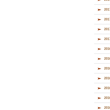
20
20
20
20
20
20
20
20
20
20
20