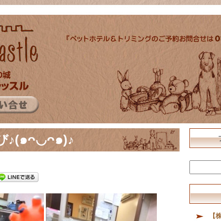
(๑ᴖ◡ᴖ๑)♪
【