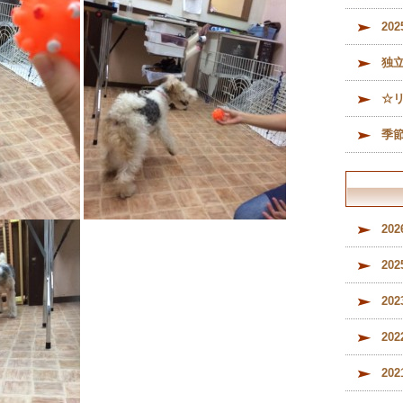
メ
20
（
内
独
ル
募
☆
季
20
20
20
20
20