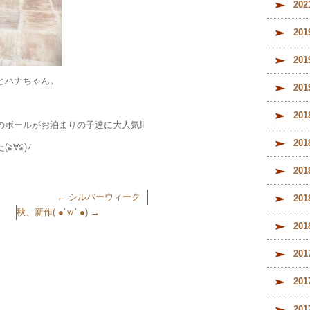
20
20
20
とハナちゃん。
20
20
ボールがお泊まりの子達に大人気‼︎
20
≧∀≦)ﾉ
20
←
シルバーウィーク
20
秋、新作( ●’ｗ’ ●)
→
20
20
20
20