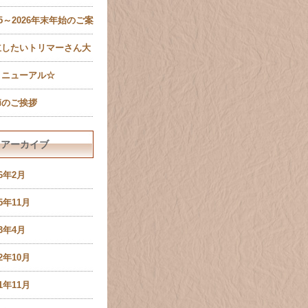
ール設定確認のお願い
25～2026年末年始のご案
有限会社ペットキャッス
立したいトリマーさん大
様）
集！
リニューアル☆
節のご挨拶
アーカイブ
26年2月
25年11月
23年4月
22年10月
21年11月