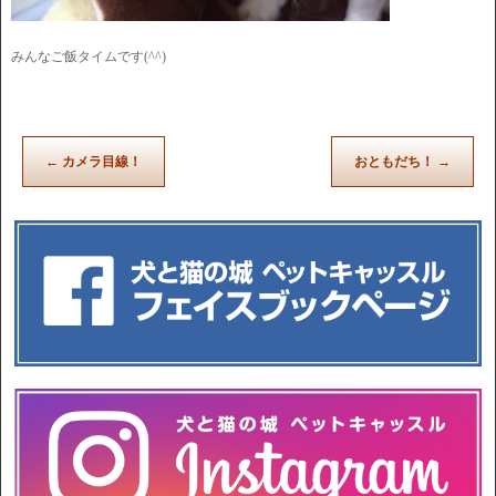
みんなご飯タイムです(^^)
←
カメラ目線！
おともだち！
→