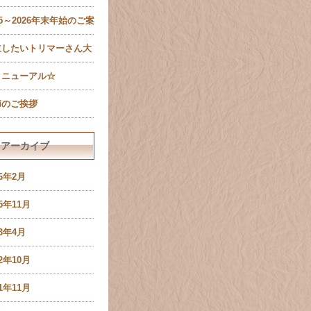
ール設定確認のお願い
25～2026年末年始のご案
有限会社ペットキャッス
立したいトリマーさん大
様）
集！
リニューアル☆
節のご挨拶
アーカイブ
26年2月
25年11月
23年4月
22年10月
21年11月