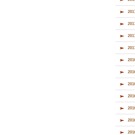
20
20
20
20
20
20
20
20
20
20
20