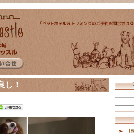
良し！
【