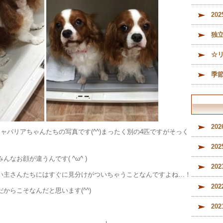
メ
20
（
内
独
ル
募
☆
季
20
ャバリアちゃんたちの写真です(^^)まったく別の4匹ですがそっく
20
なお顔が違うんです( ^ω^ )
20
い主さんたちにはすぐに見分けがついちゃうことなんですよね…！
20
からこそなんだと思います(^^)
20