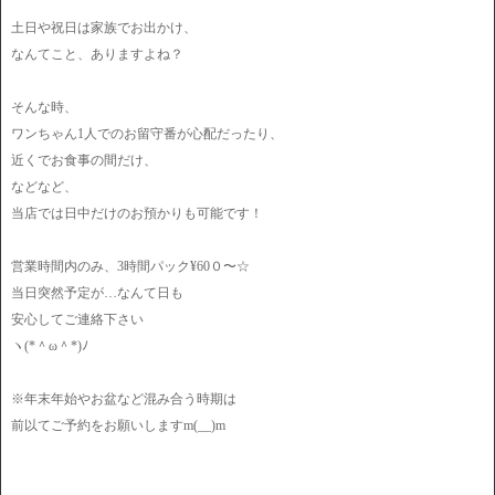
土日や祝日は家族でお出かけ、
なんてこと、ありますよね？
そんな時、
ワンちゃん1人でのお留守番が心配だったり、
近くでお食事の間だけ、
などなど、
当店では日中だけのお預かりも可能です！
営業時間内のみ、3時間パック¥60０〜☆
当日突然予定が…なんて日も
安心してご連絡下さい
ヽ(*＾ω＾*)ﾉ
※年末年始やお盆など混み合う時期は
前以てご予約をお願いしますm(__)m